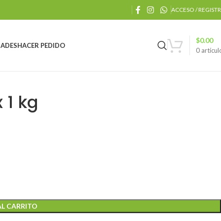
ACCESO / REGIST
$
0.00
ADES
HACER PEDIDO
0
artícul
 1 kg
AL CARRITO