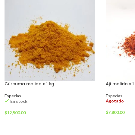
Cúrcuma molida x 1 kg
Ají molido x 1
Especias
Especias
Agotado
En stock
$
7,800.00
$
12,500.00
LEER MÁS
AÑADIR AL CARRITO