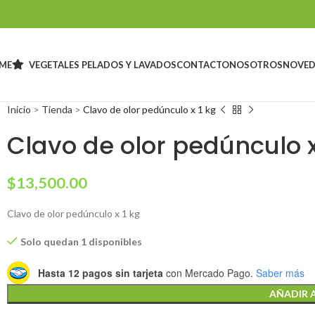
ME
VEGETALES PELADOS Y LAVADOS
CONTACTO
NOSOTROS
NOVED
Inicio
>
Tienda
>
Clavo de olor pedúnculo x 1 kg
Clavo de olor pedúnculo x
$
13,500.00
Clavo de olor pedúnculo x 1 kg
Solo quedan 1 disponibles
Hasta 12 pagos sin tarjeta
con Mercado Pago.
Saber más
AÑADIR 