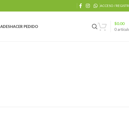
ACCESO / REGIST
$
0.00
ADES
HACER PEDIDO
0
artícul