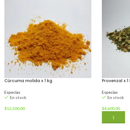
Cúrcuma molida x 1 kg
Provenzal x 1
Especias
Especias
En stock
En stock
$
12,500.00
$
4,600.00
AÑADIR AL CARRITO
AÑADIR AL 