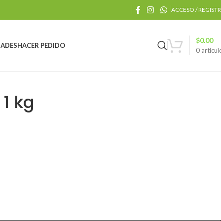
ACCESO / REGIST
$
0.00
ADES
HACER PEDIDO
0
artícul
1 kg