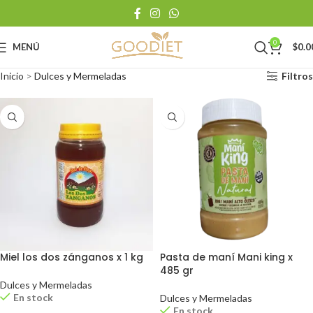
0
MENÚ
$
0.0
Inicio
>
Dulces y Mermeladas
Filtros
Miel los dos zánganos x 1 kg
Pasta de maní Mani king x
485 gr
Dulces y Mermeladas
En stock
Dulces y Mermeladas
En stock