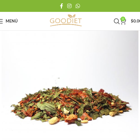
0
MENÚ
$
0.0