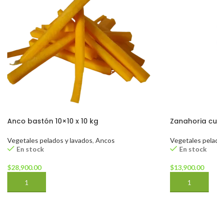
Anco bastón 10×10 x 10 kg
Zanahoria cu
Vegetales pelados y lavados
,
Ancos
Vegetales pela
En stock
En stock
$
28,900.00
$
13,900.00
AÑADIR AL CARRITO
AÑADIR AL 