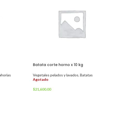
Batata corte horno x 10 kg
ahorias
Vegetales pelados y lavados
,
Batatas
Agotado
$
21,600.00
LEER MÁS