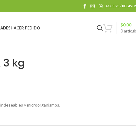
ACCESO / REGIST
$
0.00
ADES
HACER PEDIDO
0
artícul
 3 kg
os indeseables y microorganismos.