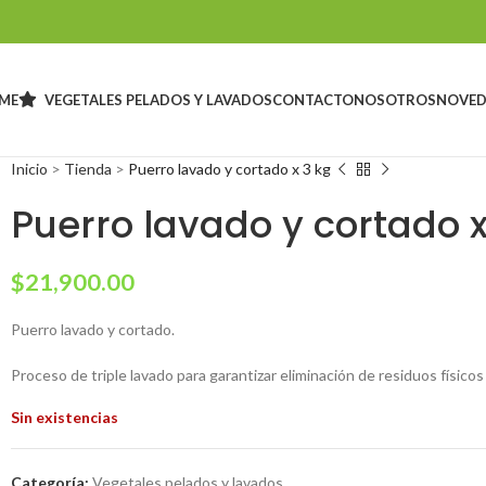
ME
VEGETALES PELADOS Y LAVADOS
CONTACTO
NOSOTROS
NOVED
Inicio
>
Tienda
>
Puerro lavado y cortado x 3 kg
Puerro lavado y cortado x
$
21,900.00
Puerro lavado y cortado.
Proceso de triple lavado para garantizar eliminación de residuos físic
Sin existencias
Categoría:
Vegetales pelados y lavados