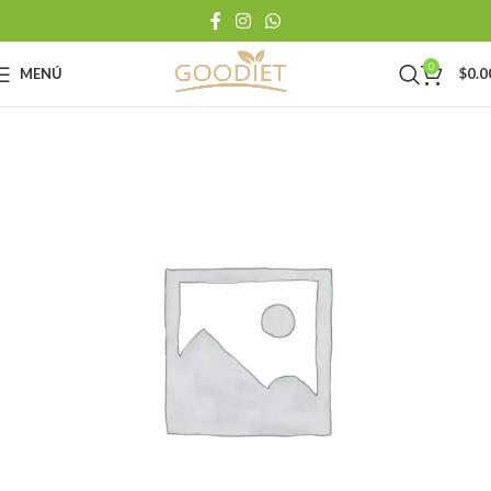
0
MENÚ
$
0.0