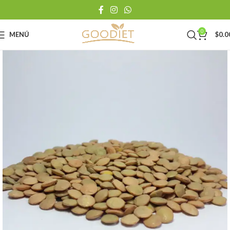
0
MENÚ
$
0.0