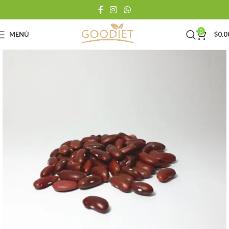
0
MENÚ
$
0.0