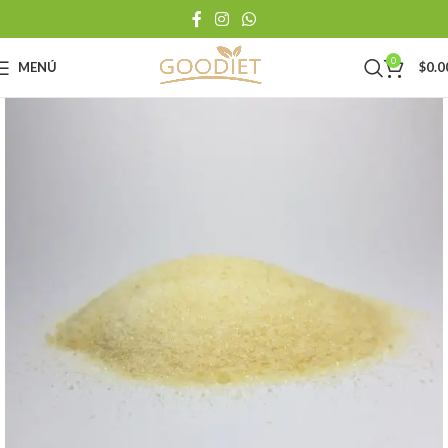
0
MENÚ
$
0.0