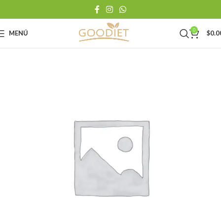
0
MENÚ
$
0.0