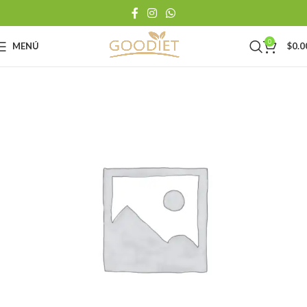
0
MENÚ
$
0.0