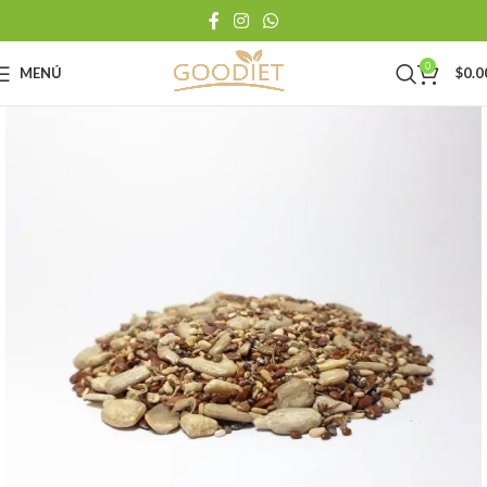
0
MENÚ
$
0.0