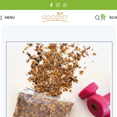
0
MENÚ
$
0.0