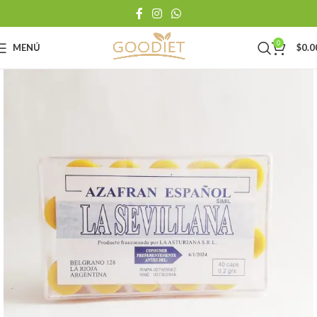
0
MENÚ
$
0.0